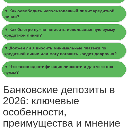
▼ Как освободить использованный лимит кредитной
линии?
▼ Как быстро нужно погасить использованную сумму
кредитной линии?
▼ Должен ли я вносить минимальные платежи по
кредитной линии или могу погасить кредит досрочно?
▼ Что такое идентификация личности и для чего она
нужна?
Банковские депозиты в
2026: ключевые
особенности,
преимущества и мнение