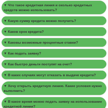
▼ Что такое кредитная линия и сколько кредитных
средств можно использовать?
▼ Какую сумму кредита можно получить?
▼ Каков срок кредита?
▼ Каковы возможные процентные ставки?
▼ Как подать заявку?
▼ Как быстро деньги поступят на счет?
▼ В каких случаях могут отказать в выдаче кредита?
▼ Хочу открыть кредитную линию. Какие условия нужно
выполнить?
▼ В какое время можно подать заявку на использование
кредитной линии?