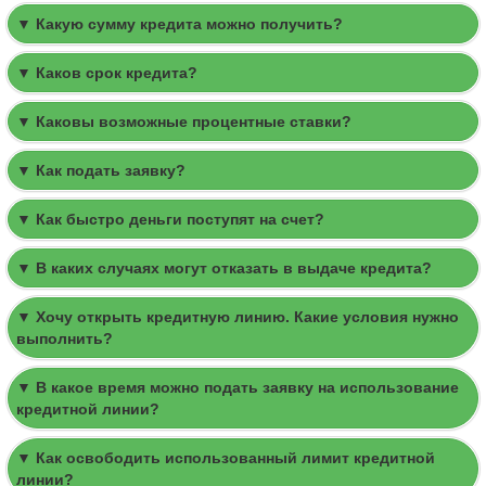
▼ Какую сумму кредита можно получить?
▼ Каков срок кредита?
▼ Каковы возможные процентные ставки?
▼ Как подать заявку?
▼ Как быстро деньги поступят на счет?
▼ В каких случаях могут отказать в выдаче кредита?
▼ Хочу открыть кредитную линию. Какие условия нужно
выполнить?
▼ В какое время можно подать заявку на использование
кредитной линии?
▼ Как освободить использованный лимит кредитной
линии?