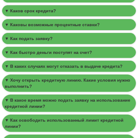
▼ Каков срок кредита?
▼ Каковы возможные процентные ставки?
▼ Как подать заявку?
▼ Как быстро деньги поступят на счет?
▼ В каких случаях могут отказать в выдаче кредита?
▼ Хочу открыть кредитную линию. Какие условия нужно
выполнить?
▼ В какое время можно подать заявку на использование
кредитной линии?
▼ Как освободить использованный лимит кредитной
линии?