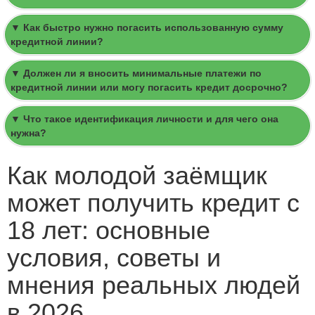
▼ Как быстро нужно погасить использованную сумму
кредитной линии?
▼ Должен ли я вносить минимальные платежи по
кредитной линии или могу погасить кредит досрочно?
▼ Что такое идентификация личности и для чего она
нужна?
Как молодой заёмщик
может получить кредит с
18 лет: основные
условия, советы и
мнения реальных людей
в 2026