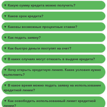
▼ Какую сумму кредита можно получить?
▼ Каков срок кредита?
▼ Каковы возможные процентные ставки?
▼ Как подать заявку?
▼ Как быстро деньги поступят на счет?
▼ В каких случаях могут отказать в выдаче кредита?
▼ Хочу открыть кредитную линию. Какие условия нужно
выполнить?
▼ В какое время можно подать заявку на использование
кредитной линии?
▼ Как освободить использованный лимит кредитной
линии?