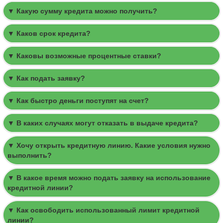
▼ Какую сумму кредита можно получить?
▼ Каков срок кредита?
▼ Каковы возможные процентные ставки?
▼ Как подать заявку?
▼ Как быстро деньги поступят на счет?
▼ В каких случаях могут отказать в выдаче кредита?
▼ Хочу открыть кредитную линию. Какие условия нужно
выполнить?
▼ В какое время можно подать заявку на использование
кредитной линии?
▼ Как освободить использованный лимит кредитной
линии?