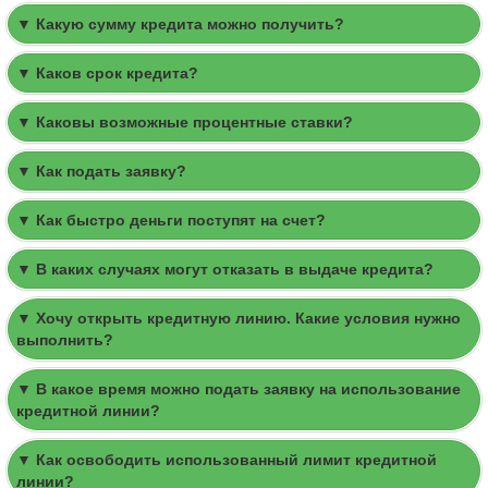
▼ Какую сумму кредита можно получить?
▼ Каков срок кредита?
▼ Каковы возможные процентные ставки?
▼ Как подать заявку?
▼ Как быстро деньги поступят на счет?
▼ В каких случаях могут отказать в выдаче кредита?
▼ Хочу открыть кредитную линию. Какие условия нужно
выполнить?
▼ В какое время можно подать заявку на использование
кредитной линии?
▼ Как освободить использованный лимит кредитной
линии?