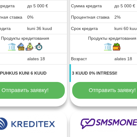
кредита
до
5 000
€
Сумма кредита
до
5 000
€
ная ставка
0%
Процентная ставка
2%
едита
kuni 36 kuud
Срок кредита
kuni 60 ku
Продукты кредитования
Продукты кредитования
alates 18
Возраст
alates 18
PUHKUS KUNI 6 KUUD
3 KUUD 0% INTRESSI!
Отправить заявку!
Отправить заявку!