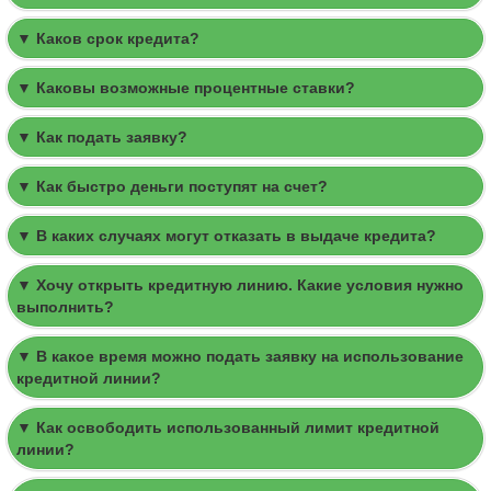
▼ Каков срок кредита?
▼ Каковы возможные процентные ставки?
▼ Как подать заявку?
▼ Как быстро деньги поступят на счет?
▼ В каких случаях могут отказать в выдаче кредита?
▼ Хочу открыть кредитную линию. Какие условия нужно
выполнить?
▼ В какое время можно подать заявку на использование
кредитной линии?
▼ Как освободить использованный лимит кредитной
линии?