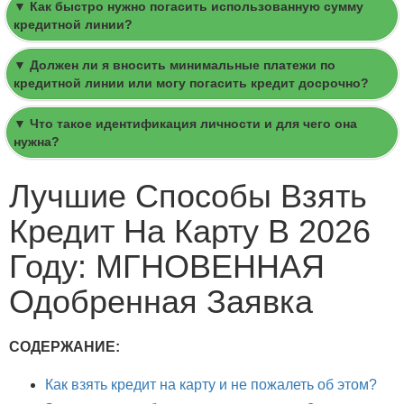
▼ Как быстро нужно погасить использованную сумму
кредитной линии?
▼ Должен ли я вносить минимальные платежи по
кредитной линии или могу погасить кредит досрочно?
▼ Что такое идентификация личности и для чего она
нужна?
Лучшие Способы Взять
Кредит На Карту В 2026
Году: МГНОВЕННАЯ
Одобренная Заявка
СОДЕРЖАНИЕ:
Как взять кредит на карту и не пожалеть об этом?