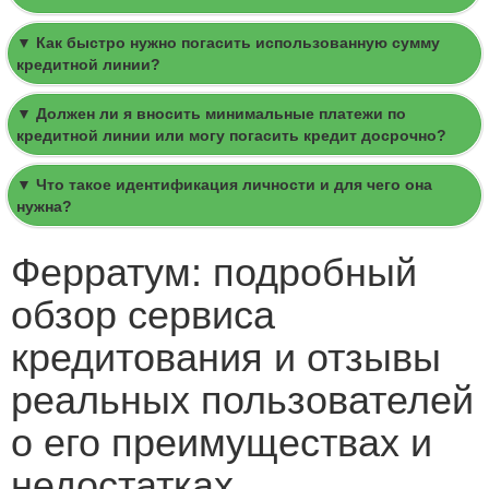
▼ Как быстро нужно погасить использованную сумму
кредитной линии?
▼ Должен ли я вносить минимальные платежи по
кредитной линии или могу погасить кредит досрочно?
▼ Что такое идентификация личности и для чего она
нужна?
Ферратум: подробный
обзор сервиса
кредитования и отзывы
реальных пользователей
о его преимуществах и
недостатках