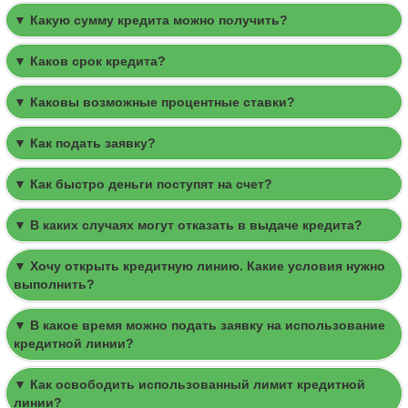
▼ Какую сумму кредита можно получить?
▼ Каков срок кредита?
▼ Каковы возможные процентные ставки?
▼ Как подать заявку?
▼ Как быстро деньги поступят на счет?
▼ В каких случаях могут отказать в выдаче кредита?
▼ Хочу открыть кредитную линию. Какие условия нужно
выполнить?
▼ В какое время можно подать заявку на использование
кредитной линии?
▼ Как освободить использованный лимит кредитной
линии?