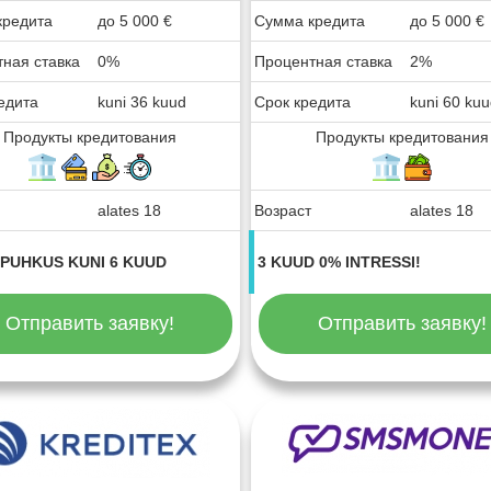
кредита
до
5 000
€
Сумма кредита
до
5 000
€
ная ставка
0%
Процентная ставка
2%
едита
kuni 36 kuud
Срок кредита
kuni 60 ku
Продукты кредитования
Продукты кредитования
alates 18
Возраст
alates 18
PUHKUS KUNI 6 KUUD
3 KUUD 0% INTRESSI!
Отправить заявку!
Отправить заявку!