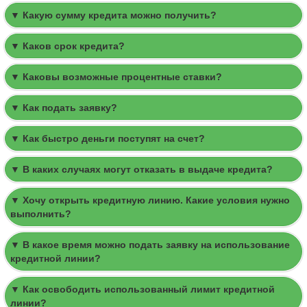
▼ Какую сумму кредита можно получить?
▼ Каков срок кредита?
▼ Каковы возможные процентные ставки?
▼ Как подать заявку?
▼ Как быстро деньги поступят на счет?
▼ В каких случаях могут отказать в выдаче кредита?
▼ Хочу открыть кредитную линию. Какие условия нужно
выполнить?
▼ В какое время можно подать заявку на использование
кредитной линии?
▼ Как освободить использованный лимит кредитной
линии?