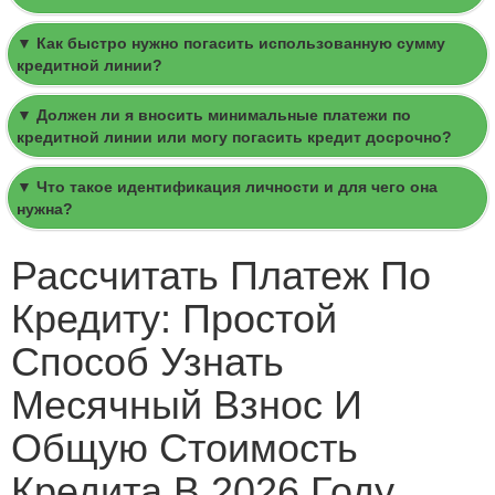
▼ Как быстро нужно погасить использованную сумму
кредитной линии?
▼ Должен ли я вносить минимальные платежи по
кредитной линии или могу погасить кредит досрочно?
▼ Что такое идентификация личности и для чего она
нужна?
Расcчитать Платеж По
Кредиту: Простой
Способ Узнать
Месячный Взнос И
Общую Стоимость
Кредита В 2026 Году