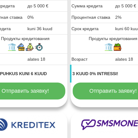
кредита
до
5 000
€
Сумма кредита
до
5 000
€
ная ставка
0%
Процентная ставка
2%
едита
kuni 36 kuud
Срок кредита
kuni 60 ku
Продукты кредитования
Продукты кредитования
alates 18
Возраст
alates 18
PUHKUS KUNI 6 KUUD
3 KUUD 0% INTRESSI!
Отправить заявку!
Отправить заявку!