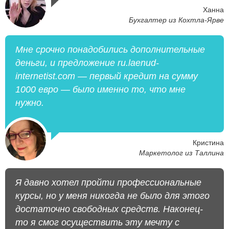
Ханна
Бухгалтер из Кохтла-Ярве
Мне срочно понадобились дополнительные
деньги, и предложение ru.laenud-
internetist.com — первый кредит на сумму
1000 евро — было именно то, что мне
нужно.
Кристина
Маркетолог из Таллина
Я давно хотел пройти профессиональные
курсы, но у меня никогда не было для этого
достаточно свободных средств. Наконец-
то я смог осуществить эту мечту с