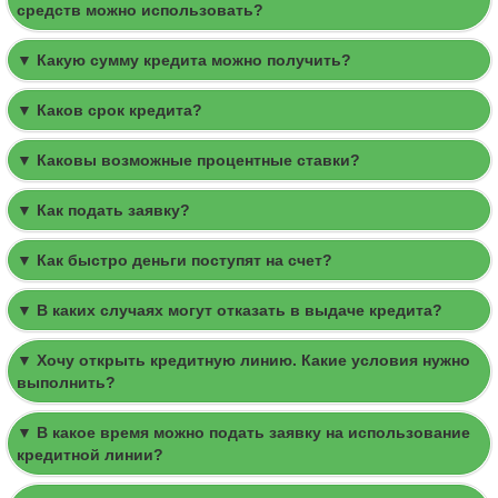
средств можно использовать?
▼ Какую сумму кредита можно получить?
▼ Каков срок кредита?
▼ Каковы возможные процентные ставки?
▼ Как подать заявку?
▼ Как быстро деньги поступят на счет?
▼ В каких случаях могут отказать в выдаче кредита?
▼ Хочу открыть кредитную линию. Какие условия нужно
выполнить?
▼ В какое время можно подать заявку на использование
кредитной линии?